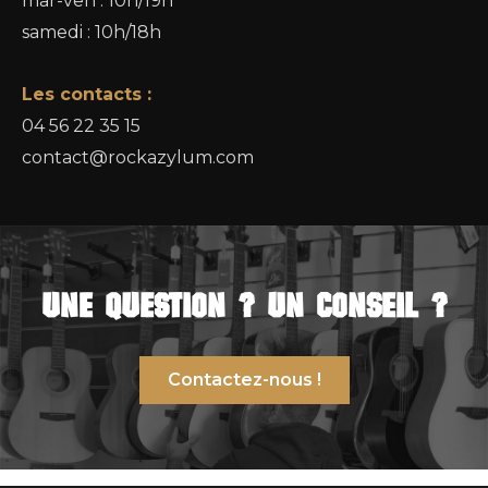
mar-ven : 10h/19h
samedi : 10h/18h
Les contacts :
04 56 22 35 15
contact@rockazylum.com
Une QUEStIon ? un conseIL ?
Contactez-nous !