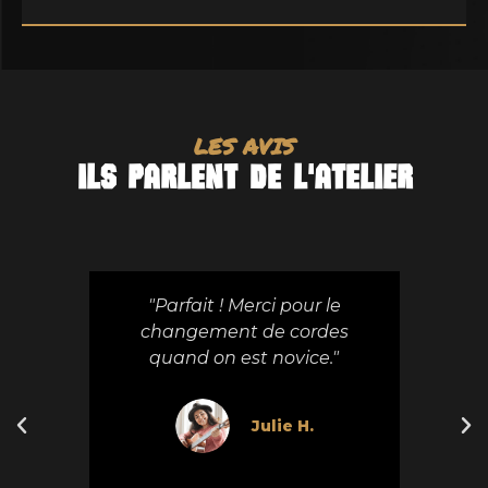
LES AVIS
Ils parlent de l'atelIER
et
"Parfait ! Merci pour le
"supe
à redire
changement de cordes
com
."
quand on est novice."
sé
cheveu
grat 
Julie H.
merc