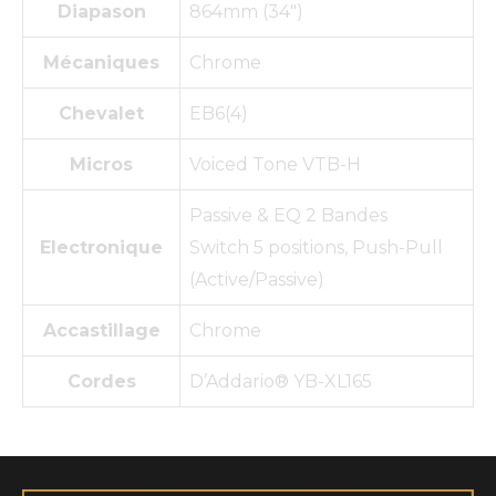
Diapason
864mm (34″)
Mécaniques
Chrome
Chevalet
EB6(4)
Micros
Voiced Tone VTB-H
Passive & EQ 2 Bandes
Electronique
Switch 5 positions, Push-Pull
(Active/Passive)
Accastillage
Chrome
Cordes
D’Addario® YB-XL165