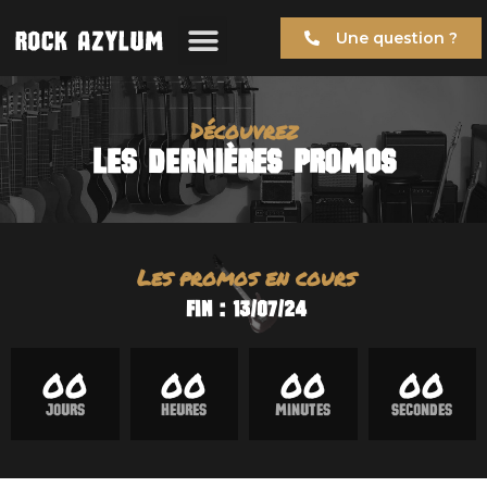
Une question ?
Découvrez
Les dernIÈRES PROMOS
Les promos en cours
FIN : 13/07/24
00
00
00
00
Jours
Heures
MInutes
Secondes