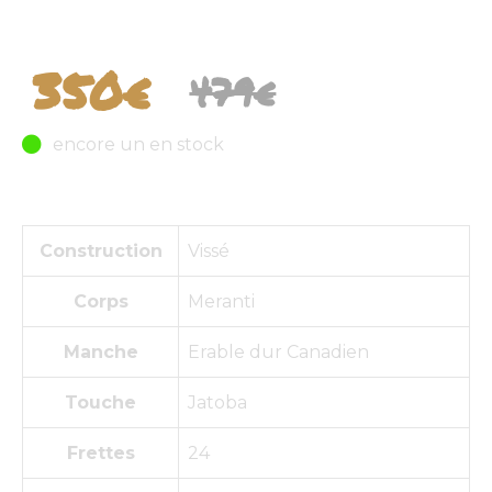
Promo GUITARE ACOUSTIQUE
350€
479€
encore un en stock
Construction
Vissé
Corps
Meranti
Manche
Erable dur Canadien
Touche
Jatoba
Frettes
24